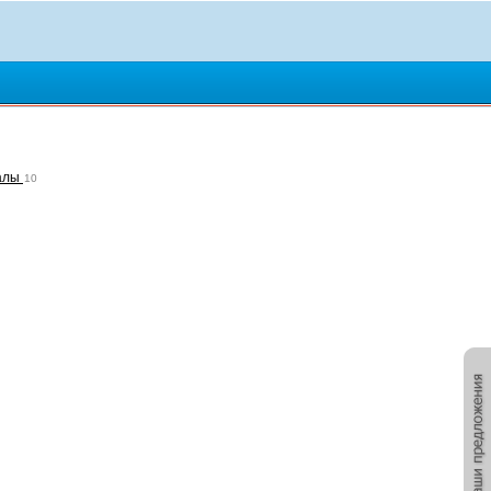
залы
10