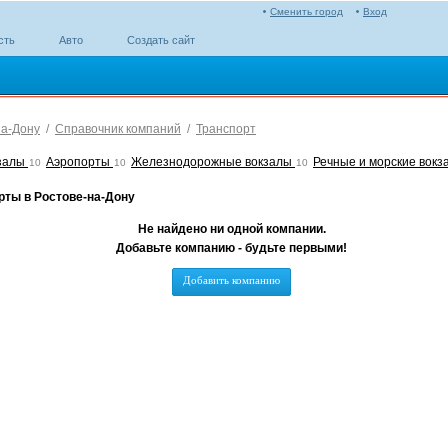
Сменить город
Вход
сть
Авто
Создать сайт
на-Дону
/
Справочник компаний
/
Транспорт
залы
Аэропорты
Железнодорожные вокзалы
Речные и морские вок
10
10
10
рты в Ростове-на-Дону
Не найдено ни одной компании.
Добавьте компанию - будьте первыми!
Добавить компанию